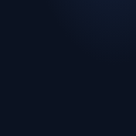
1,501+
LIVE · গ্রুপ পর্ব
৭২'
২
:
১
🇦🇷
🇧🇷
আর্জেন্টিনা
ব্রাজিল
০৯:৪২
আজকের কুইজ · প্রশ্ন ৩/২০
২০২২ বিশ্বকাপের চ্যাম্পিয়ন কারা?
A. ফ্রান্স
B. আর্জেন্টিনা
C. ব্রাজিল