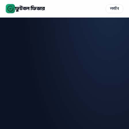
ফুটবল ফিভার
লগইন