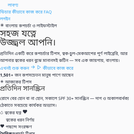
লাবণ্য
ফিচার
কীভাবে কাজ করে
FAQ
লগইন
বাংলায় রূপচর্চা ও লাইফস্টাইল
সহজ যত্নে
উজ্জ্বল আপনি
।
প্রতিদিন একটি করে রূপচর্চার টিপস, ত্বক-চুল-মেকআপের পূর্ণ লাইব্রেরি, আর
আপনার ত্বকের ধরন বুঝে মানানসই রুটিন — সব এক জায়গায়, বাংলায়।
এখনই শুরু করুন
কীভাবে কাজ করে
1,501+
জন রূপসচেতন মানুষ পাশে আছেন
আজকের টিপস
প্রতিদিন সানস্ক্রিন
রোদে বের হোন বা না হোন, সকালে SPF 30+ সানস্ক্রিন — দাগ ও অকালবার্ধক্য
ঠেকাতে সবচেয়ে কার্যকর অভ্যাস।
ত্বকের যত্ন
ত্বকের ধরন নির্ণয়
পছন্দে সংরক্ষণ
দৈনিক
রূপচর্চা টিপস