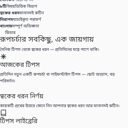
৮টি
বিষয়ভিত্তিক বিভাগ
ত্বকের ধরন
মানানসই রুটিন
নিরাপদ
যাচাইকৃত পরামর্শ
বাংলায়
সম্পূর্ণ অভিজ্ঞতা
ফিচার
রূপচর্চার সবকিছু, এক জায়গায়
দৈনিক টিপস থেকে ত্বকের ধরন — প্রতিদিনের যত্নে পাশে থাকি।
আজকের টিপস
প্রতিদিন নতুন একটি রূপচর্চা বা লাইফস্টাইল টিপস — ছোট অভ্যাস, বড় পরিবর্তন।
ত্বকের ধরন নির্ণয়
কয়েকটি প্রশ্নের উত্তরে জেনে নিন আপনার ত্বকের ধরন আর মানানসই রুটিন।
টিপস লাইব্রেরি
ত্বক, চুল, মেকআপ, ঘরোয়া রূপচর্চা — বিষয় অনুযায়ী সাজানো সব টিপস এক