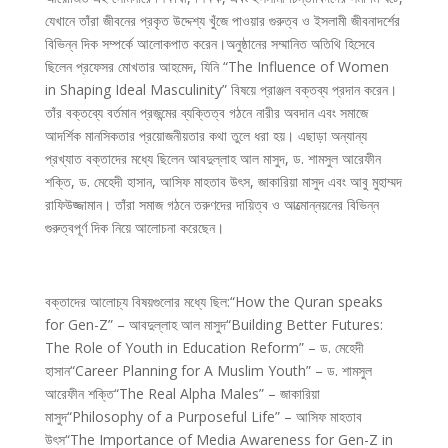
যেখানে তাঁরা জীবনের প্রকৃত উদ্দেশ্য খুঁজে পাওয়ার গুরুত্ব ও ইসলামী জীবনাদর্শের
বিভিন্ন দিক সম্পর্কে আলোকপাত করেন।অনুষ্ঠানের সম্মানিত অতিথি হিসেবে
ছিলেন প্রফেসর মোখতার আহমেদ, যিনি “The Influence of Women
in Shaping Ideal Masculinity” বিষয়ে প্রাঞ্জল বক্তব্য প্রদান করেন।
তাঁর বক্তব্যে বর্তমান প্রজন্মের ব্যক্তিত্ব গঠনে নারীর অবদান এবং সমাজে
আদর্শিক মানসিকতার প্রয়োজনীয়তার কথা তুলে ধরা হয়। এছাড়া অন্যান্য
প্রখ্যাত বক্তাদের মধ্যে ছিলেন আবদুল্লাহ আল মাসুদ, ড. শামসুল আরেফীন
শক্তি, ড. মেহেদী হাসান, আসিফ মাহতাব উৎস, জাকারিয়া মাসুদ এবং আবু মুহাম্মদ
রাফিউজ্জামান। তাঁরা সমাজ গঠনে তরুণদের দায়িত্ব ও আত্মোন্নয়নের বিভিন্ন
গুরুত্বপূর্ণ দিক নিয়ে আলোচনা করেছেন।
বক্তাদের আলোচ্য বিষয়গুলোর মধ্যে ছিল:“How the Quran speaks
for Gen-Z” – আবদুল্লাহ আল মাসুদ“Building Better Futures:
The Role of Youth in Education Reform” – ড. মেহেদী
হাসান“Career Planning for A Muslim Youth” – ড. শামসুল
আরেফীন শক্তি“The Real Alpha Males” – জাকারিয়া
মাসুদ“Philosophy of a Purposeful Life” – আসিফ মাহতাব
উৎস“The Importance of Media Awareness for Gen-Z in