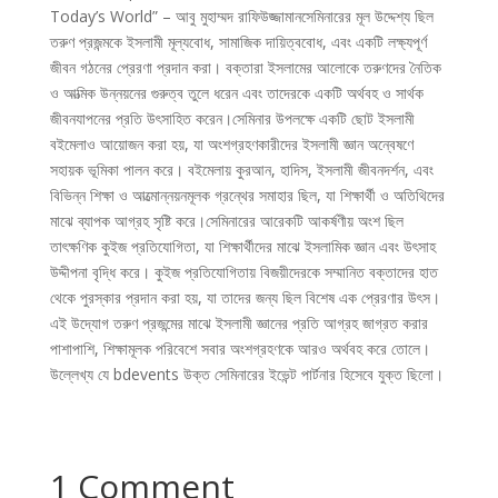
Today’s World” – আবু মুহাম্মদ রাফিউজ্জামানসেমিনারের মূল উদ্দেশ্য ছিল
তরুণ প্রজন্মকে ইসলামী মূল্যবোধ, সামাজিক দায়িত্ববোধ, এবং একটি লক্ষ্যপূর্ণ
জীবন গঠনের প্রেরণা প্রদান করা। বক্তারা ইসলামের আলোকে তরুণদের নৈতিক
ও আত্মিক উন্নয়নের গুরুত্ব তুলে ধরেন এবং তাদেরকে একটি অর্থবহ ও সার্থক
জীবনযাপনের প্রতি উৎসাহিত করেন।সেমিনার উপলক্ষে একটি ছোট ইসলামী
বইমেলাও আয়োজন করা হয়, যা অংশগ্রহণকারীদের ইসলামী জ্ঞান অন্বেষণে
সহায়ক ভূমিকা পালন করে। বইমেলায় কুরআন, হাদিস, ইসলামী জীবনদর্শন, এবং
বিভিন্ন শিক্ষা ও আত্মোন্নয়নমূলক গ্রন্থের সমাহার ছিল, যা শিক্ষার্থী ও অতিথিদের
মাঝে ব্যাপক আগ্রহ সৃষ্টি করে।সেমিনারের আরেকটি আকর্ষণীয় অংশ ছিল
তাৎক্ষণিক কুইজ প্রতিযোগিতা, যা শিক্ষার্থীদের মাঝে ইসলামিক জ্ঞান এবং উৎসাহ
উদ্দীপনা বৃদ্ধি করে। কুইজ প্রতিযোগিতায় বিজয়ীদেরকে সম্মানিত বক্তাদের হাত
থেকে পুরস্কার প্রদান করা হয়, যা তাদের জন্য ছিল বিশেষ এক প্রেরণার উৎস।
এই উদ্যোগ তরুণ প্রজন্মের মাঝে ইসলামী জ্ঞানের প্রতি আগ্রহ জাগ্রত করার
পাশাপাশি, শিক্ষামূলক পরিবেশে সবার অংশগ্রহণকে আরও অর্থবহ করে তোলে।
উল্লেখ্য যে bdevents উক্ত সেমিনারের ইভেন্ট পার্টনার হিসেবে যুক্ত ছিলো।
1 Comment